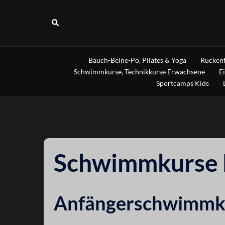
Zum
Inhalt
Suche
springen
Bauch-Beine-Po, Pilates & Yoga
Rückenf
Schwimmkurse, Technikkurse Erwachsene
E
Sportcamps Kids
Schwimmkurse 
Anfängerschwimmku