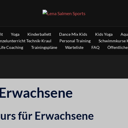
it
Yoga
Kinderballett
Dance Mix Kids
Kids Yoga
Aqu
inzelunterricht Technik-Kraul
Personal Training
Schwimmkurse 
Life Coaching
Trainingspläne
Warteliste
FAQ
Öffentliche
Erwachsene
rs für Erwachsene