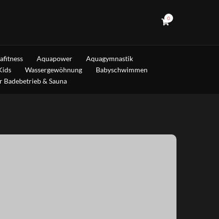
0
afitness
Aquapower
Aquagymnastik
Kids
Wassergewöhnung
Babyschwimmen
r Badebetrieb & Sauna